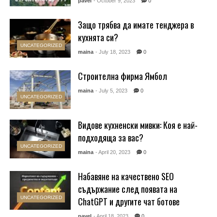
pavel
- October 9, 2023
0
Защо трябва да имате тенджера в
кухнята си?
UNCATEGORIZED
maina
- July 18, 2023
0
Строителна фирма Ямбол
maina
- July 5, 2023
0
UNCATEGORIZED
Видове кухненски мивки: Коя е най-
подходяща за вас?
UNCATEGORIZED
maina
- April 20, 2023
0
Набавяне на качествено SEO
съдържание след появата на
UNCATEGORIZED
ChatGPT и другите чат ботове
pavel
- April 18, 2023
0