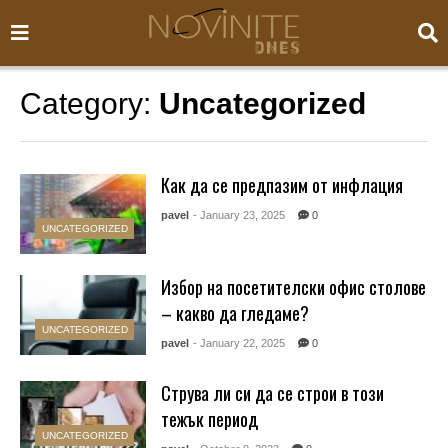
Category:
Uncategorized
Как да се предпазим от инфлация
pavel
- January 23, 2025
0
UNCATEGORIZED
Избор на посетителски офис столове
– какво да гледаме?
UNCATEGORIZED
pavel
- January 22, 2025
0
Струва ли си да се строи в този
тежък период
UNCATEGORIZED