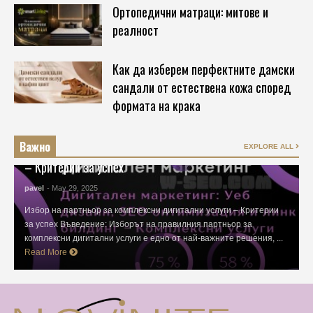
Ортопедични матраци: митове и
реалност
Как да изберем перфектните дамски
сандали от естествена кожа според
формата на крака
SEO - ОПТИМИЗАЦИЯ
Важно
Избор на партньор за комплексни дигитални услуги
EXPLORE ALL
– Критерии за успех
pavel
- May 29, 2025
Избор на партньор за комплексни дигитални услуги – Критерии
за успех Въведение: Изборът на правилния партньор за
комплексни дигитални услуги е едно от най-важните решения, ...
Read More