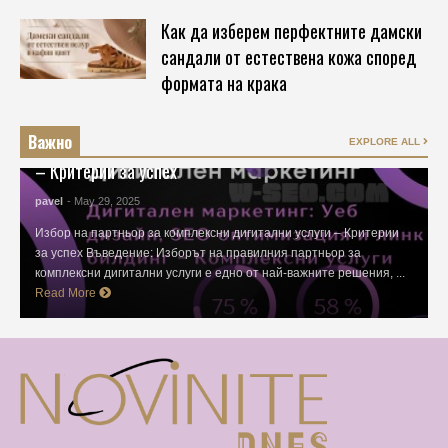
Как да изберем перфектните дамски
сандали от естествена кожа според
формата на крака
SEO - ОПТИМИЗАЦИЯ
Важно
Избор на партньор за комплексни дигитални услуги
EXPLORE ALL
– Критерии за успех
pavel
- May 29, 2025
Избор на партньор за комплексни дигитални услуги – Критерии
за успех Въведение: Изборът на правилния партньор за
комплексни дигитални услуги е едно от най-важните решения, ...
Read More