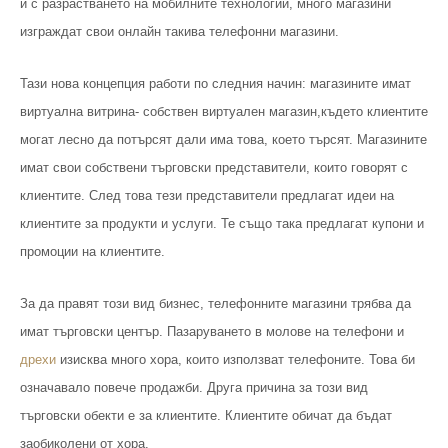
и с разрастването на мобилните технологии, много магазини
изграждат свои онлайн такива телефонни магазини.
Тази нова концепция работи по следния начин: магазините имат
виртуална витрина- собствен виртуален магазин,където клиентите
могат лесно да потърсят дали има това, което търсят. Магазините
имат свои собствени търговски представители, които говорят с
клиентите. След това тези представители предлагат идеи на
клиентите за продукти и услуги. Те също така предлагат купони и
промоции на клиентите.
За да правят този вид бизнес, телефонните магазини трябва да
имат търговски център. Пазаруването в молове на телефони и
дрехи
изисква много хора, които използват телефоните. Това би
означавало повече продажби. Друга причина за този вид
търговски обекти е за клиентите. Клиентите обичат да бъдат
заобиколени от хора.