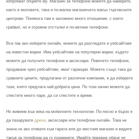
изпробват опциите му. Магазин за телефони можете да намерите,
както в моловете, така и по-малки магазинчета извън търговските
центрове. Понякога там е заложено много отношение, с което
грабват, но и огромни отстъпки и по-евтини телефони.
Все пак ако изберете онлайн, можете да разгледате и уебсайтове
на известни марки. Има уебсайтове на популярни марки, където
можете да получите телефони и аксесоари. Повечето телефони,
продавани чрез уебсайтове, имат гаранции. Можете също така да
сравните цените, предлагани от различни компании, и да изберете
тази, която предлага най-добрата цена. По този начин можете да
спестите много пари, да си спестите и време.
Но живеем във века на мобилните технологии. По-лесно и бързо е
да пазарувате
дрехи
, аксесоари или телефони онлайн. Това не
значи,че ако отивате към гарата или до местния магазин и видите
такъв за телефони,да го подминете. Имайте предвид обаче че