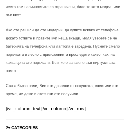
често там наличностите са ограничени, било то като модел, или
пък цвят.
Ако сте решили да сте модерни, да купите всичко от телефона,
докато готвите и правите куп неща вкъщи, моля уверете се че
батерията на телефона или лаптопа е заредена. Пуснете смело
поръчката и лесно с приложенията проследете какво, как, на
каква цена сте поръчали. Всичко е запазено във виртуалната
памет.
Стана бързо нали, Вие сте доволни от покупката, спестили сте
време, че даже и отстъпки сте получили.
[/vc_column_text][/vc_column][/vc_row]
CATEGORIES