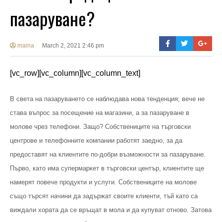
пазаруване?
maina
March 2, 2021 2:46 pm
[vc_row][vc_column][vc_column_text]
В света на пазаруването се наблюдава нова тенденция; вече не
става въпрос за посещение на магазини, а за пазаруване в
молове чрез телефони. Защо? Собствениците на търговски
центрове и телефонните компании работят заедно, за да
предоставят на клиентите по-добри възможности за пазаруване.
Първо, като има супермаркет в търговски център, клиентите ще
намерят повече продукти и услуги. Собствениците на молове
също търсят начини да задържат своите клиенти, тъй като са
виждали хората да се връщат в мола и да купуват отново. Затова