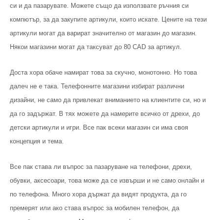
си и да пазарувате. Можете също да използвате ръчния си
компютър, за да закупите артикули, които искате. Цените на тези
артикули могат да варират значително от магазин до магазин.
Някои магазини могат да таксуват до 80 CAD за артикул.
Доста хора обаче намират това за скучно, монотонно. Но това
далеч не е така. Телефонните магазини избират различни
дизайни, не само да привлекат вниманието на клиентите си, но и
да го задържат. В тях можете да намерите всичко от дрехи, до
детски артикули и игри. Все пак всеки магазин си има своя
концепция и тема.
Все пак става ли въпрос за пазаруване на телефони, дрехи,
обувки, аксесоари, това може да се извърши и не само онлайн и
по телефона. Много хора държат да видят продукта, да го
премерят или ако става въпрос за мобилен телефон, да