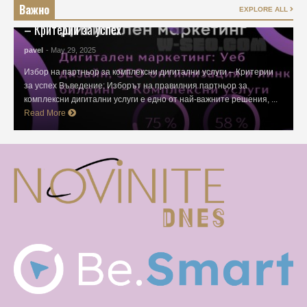
Важно
Избор на партньор за комплексни дигитални услуги
EXPLORE ALL
– Критерии за успех
pavel
- May 29, 2025
Избор на партньор за комплексни дигитални услуги – Критерии
за успех Въведение: Изборът на правилния партньор за
комплексни дигитални услуги е едно от най-важните решения, ...
Read More