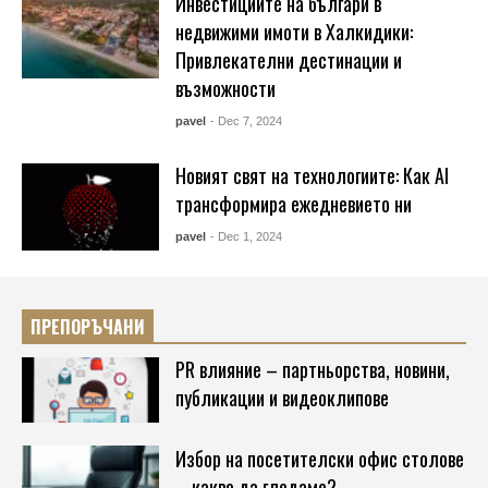
Инвестициите на българи в
недвижими имоти в Халкидики:
Привлекателни дестинации и
възможности
pavel
- Dec 7, 2024
Новият свят на технологиите: Как AI
трансформира ежедневието ни
pavel
- Dec 1, 2024
ПРЕПОРЪЧАНИ
PR влияние – партньорства, новини,
публикации и видеоклипове
Избор на посетителски офис столове
– какво да гледаме?