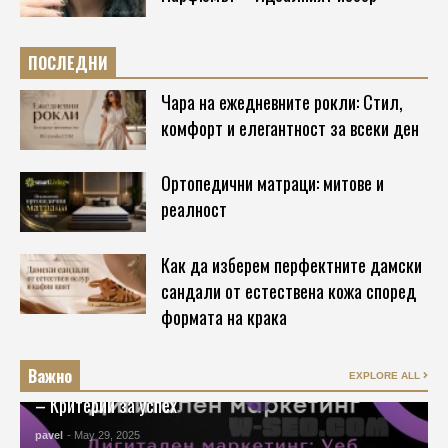
ПОСЛЕДНИ
Чара на ежедневните рокли: Стил,
комфорт и елегантност за всеки ден
Ортопедични матраци: митове и
реалност
Как да изберем перфектните дамски
сандали от естествена кожа според
формата на крака
SEO - ОПТИМИЗАЦИЯ
Важно
Избор на партньор за комплексни дигитални услуги
EXPLORE ALL
– Критерии за успех
pavel
- May 29, 2025