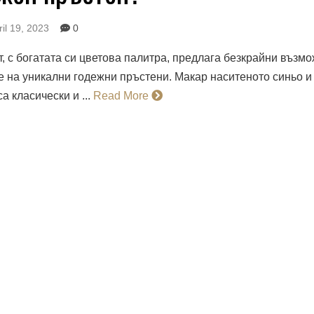
ril 19, 2023
0
 с богатата си цветова палитра, предлага безкрайни възмо
е на уникални годежни пръстени. Макар наситеното синьо 
а класически и ...
Read More