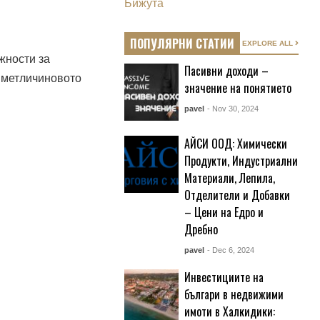
Бижута
ПОПУЛЯРНИ СТАТИИ
EXPLORE ALL
жности за
Пасивни доходи –
и метличиновото
значение на понятието
pavel
- Nov 30, 2024
АЙСИ ООД: Химически
Продукти, Индустриални
Материали, Лепила,
Отделители и Добавки
– Цени на Едро и
Дребно
pavel
- Dec 6, 2024
Инвестициите на
българи в недвижими
имоти в Халкидики: