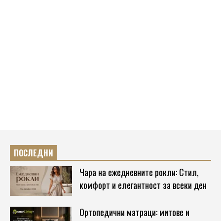
ПОСЛЕДНИ
Чара на ежедневните рокли: Стил,
комфорт и елегантност за всеки ден
Ортопедични матраци: митове и