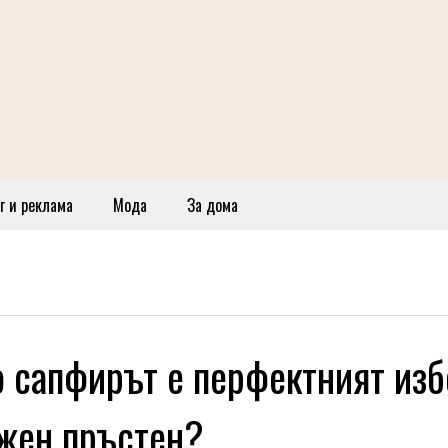
г и реклама
Мода
За дома
 сапфирът е перфектният изб
жен пръстен?