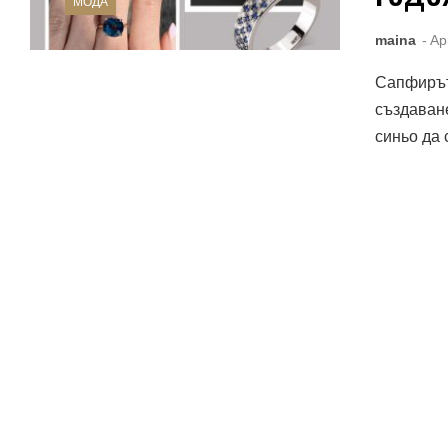
МОДА
maina
- Ap
Сапфирът,
създаван
синьо да с