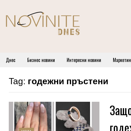
Днес
Бизнес новини
Интересни новини
Маркетин
Tag:
годежни пръстени
Защо
годе